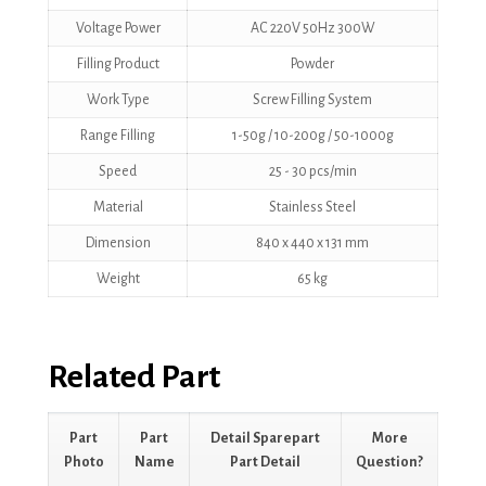
Voltage Power
AC 220V 50Hz 300W
Filling Product
Powder
Work Type
Screw Filling System
Range Filling
1-50g / 10-200g / 50-1000g
Speed
25 - 30 pcs/min
Material
Stainless Steel
Dimension
840 x 440 x 131 mm
Weight
65 kg
Related Part
Part
Part
Detail Sparepart
More
Photo
Name
Part Detail
Question?