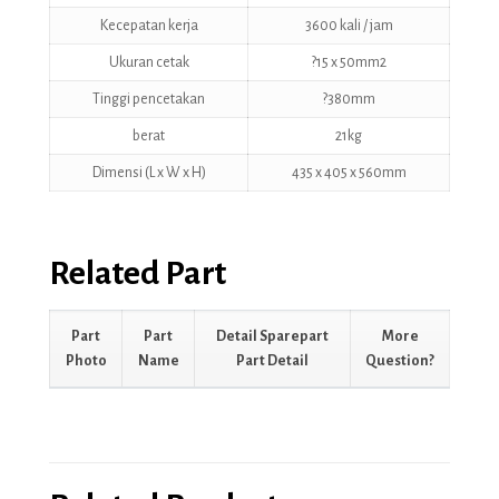
Kecepatan kerja
3600 kali / jam
Ukuran cetak
?15 x 50mm2
Tinggi pencetakan
?380mm
berat
21kg
Dimensi (L x W x H)
435 x 405 x 560mm
Related Part
Part
Part
Detail Sparepart
More
Photo
Name
Part Detail
Question?