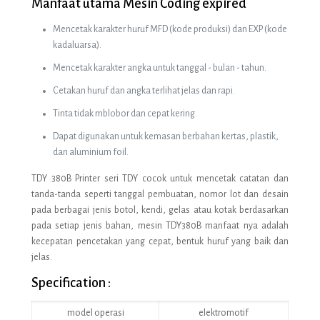
Manfaat utama Mesin Coding expired
Mencetak karakter huruf MFD (kode produksi) dan EXP (kode
kadaluarsa).
Mencetak karakter angka untuk tanggal - bulan - tahun.
Cetakan huruf dan angka terlihat jelas dan rapi.
Tinta tidak mblobor dan cepat kering.
Dapat digunakan untuk kemasan berbahan kertas, plastik,
dan aluminium foil.
TDY 380B Printer seri TDY cocok untuk mencetak catatan dan
tanda-tanda seperti tanggal pembuatan, nomor lot dan desain
pada berbagai jenis botol, kendi, gelas atau kotak berdasarkan
pada setiap jenis bahan, mesin TDY380B manfaat nya adalah
kecepatan pencetakan yang cepat, bentuk huruf yang baik dan
jelas.
Specification :
model operasi
elektromotif