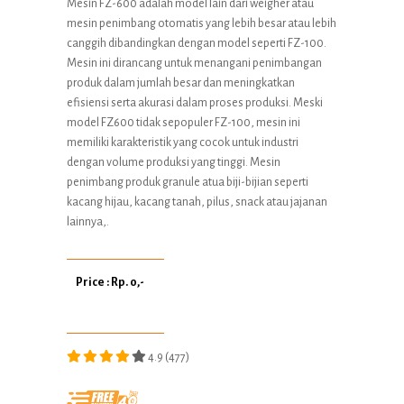
Mesin FZ-600 adalah model lain dari weigher atau
mesin penimbang otomatis yang lebih besar atau lebih
canggih dibandingkan dengan model seperti FZ-100.
Mesin ini dirancang untuk menangani penimbangan
produk dalam jumlah besar dan meningkatkan
efisiensi serta akurasi dalam proses produksi. Meski
model FZ600 tidak sepopuler FZ-100, mesin ini
memiliki karakteristik yang cocok untuk industri
dengan volume produksi yang tinggi. Mesin
penimbang produk granule atua biji-bijian seperti
kacang hijau, kacang tanah, pilus, snack atau jajanan
lainnya,.
Price : Rp. 0,-
4.9 (477)