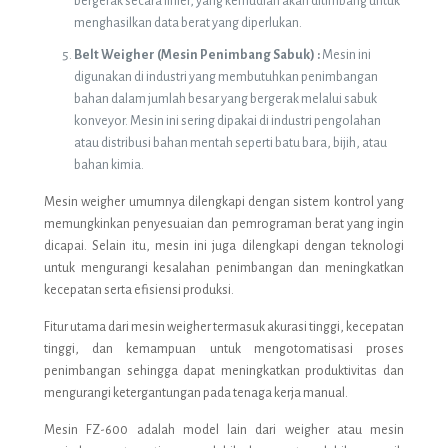
bergerak secara linier, yang kemudian akan ditimbang untuk
menghasilkan data berat yang diperlukan.
Belt Weigher (Mesin Penimbang Sabuk) :
Mesin ini
digunakan di industri yang membutuhkan penimbangan
bahan dalam jumlah besar yang bergerak melalui sabuk
konveyor. Mesin ini sering dipakai di industri pengolahan
atau distribusi bahan mentah seperti batu bara, bijih, atau
bahan kimia.
Mesin weigher umumnya dilengkapi dengan sistem kontrol yang
memungkinkan penyesuaian dan pemrograman berat yang ingin
dicapai. Selain itu, mesin ini juga dilengkapi dengan teknologi
untuk mengurangi kesalahan penimbangan dan meningkatkan
kecepatan serta efisiensi produksi.
Fitur utama dari mesin weigher termasuk akurasi tinggi, kecepatan
tinggi, dan kemampuan untuk mengotomatisasi proses
penimbangan sehingga dapat meningkatkan produktivitas dan
mengurangi ketergantungan pada tenaga kerja manual.
Mesin FZ-600 adalah model lain dari weigher atau mesin