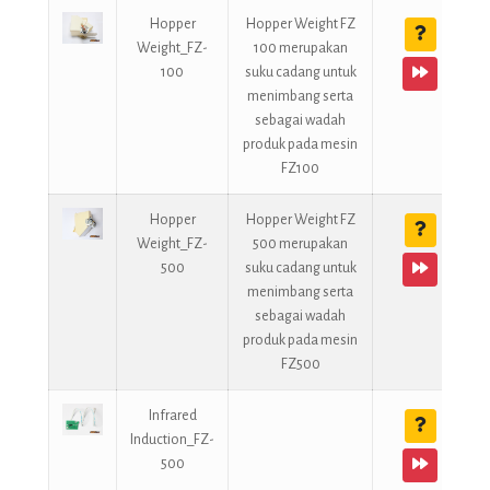
Hopper
Hopper Weight FZ
Weight_FZ-
100 merupakan
100
suku cadang untuk
menimbang serta
sebagai wadah
produk pada mesin
FZ100
Hopper
Hopper Weight FZ
Weight_FZ-
500 merupakan
500
suku cadang untuk
menimbang serta
sebagai wadah
produk pada mesin
FZ500
Infrared
Induction_FZ-
500