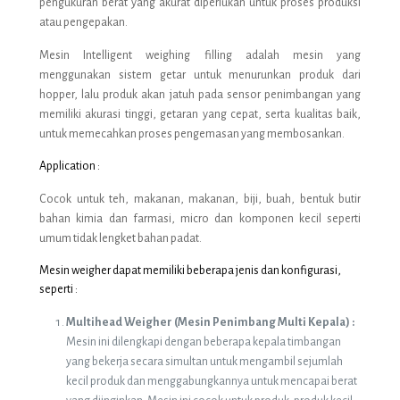
pengukuran berat yang akurat diperlukan untuk proses produksi
atau pengepakan.
Mesin Intelligent weighing filling adalah mesin yang
menggunakan sistem getar untuk menurunkan produk dari
hopper, lalu produk akan jatuh pada sensor penimbangan yang
memiliki akurasi tinggi, getaran yang cepat, serta kualitas baik,
untuk memecahkan proses pengemasan yang membosankan.
Application :
Cocok untuk teh, makanan, makanan, biji, buah, bentuk butir
bahan kimia dan farmasi, micro dan komponen kecil seperti
umum tidak lengket bahan padat.
Mesin weigher dapat memiliki beberapa jenis dan konfigurasi,
seperti :
Multihead Weigher (Mesin Penimbang Multi Kepala) :
Mesin ini dilengkapi dengan beberapa kepala timbangan
yang bekerja secara simultan untuk mengambil sejumlah
kecil produk dan menggabungkannya untuk mencapai berat