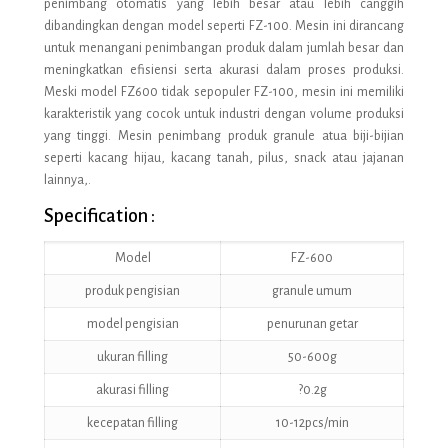
penimbang otomatis yang lebih besar atau lebih canggih
dibandingkan dengan model seperti FZ-100. Mesin ini dirancang
untuk menangani penimbangan produk dalam jumlah besar dan
meningkatkan efisiensi serta akurasi dalam proses produksi.
Meski model FZ600 tidak sepopuler FZ-100, mesin ini memiliki
karakteristik yang cocok untuk industri dengan volume produksi
yang tinggi. Mesin penimbang produk granule atua biji-bijian
seperti kacang hijau, kacang tanah, pilus, snack atau jajanan
lainnya,.
Specification :
Model
FZ-600
produk pengisian
granule umum
model pengisian
penurunan getar
ukuran filling
50-600g
akurasi filling
?0.2g
kecepatan filling
10-12pcs/min