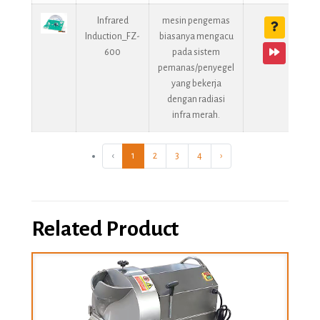
Infrared
mesin pengemas
Induction_FZ-
biasanya mengacu
600
pada sistem
pemanas/penyegel
yang bekerja
dengan radiasi
infra merah.
‹
1
2
3
4
›
Related Product