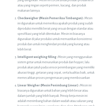
yang diinginkan. Mesin ini cocok untuk produk-produk kecil
atau yang ringan seperti permen, kacang, dan produk
makanan lainnya.
Checkweigher (Mesin Pemeriksa Timbangan) :
Mesin
ini digunakan untuk memeriksa apakah produk yang sudah
diproduksi memiliki berat yang sesuai dengan standar atau
spesifikasi yang telah ditentukan. Mesin ini biasanya
digunakan di jalur produksi untuk memastikan konsistensi
produk dan untuk menghindari produk yang kurang atau
lebih berat.
Intelligent weighing filling :
Mesin yang menggunakan
sistem getar untuk menurunkan produk dari hopper, lalu
produk akan jatuh pada sensor penimbangan yang memiliki
akurasi tinggi, getaran yang cepat, serta kualitas baik, untuk
memecahkan proses pengemasan yang membosankan
Linear Weigher (Mesin Penimbang Linear) :
Mesin ini
biasanya digunakan untuk bahan yang lebih besar atau
dalam jumlah yang lebih banyak. Prinsip kerja mesin ini
adalah menimbang bahan dalam wadah atau saluran yang