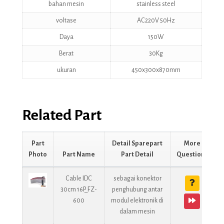
bahan mesin
stainless steel
voltase
AC220V 50Hz
Daya
150W
Berat
30Kg
ukuran
450x300x870mm
Related Part
Part
Detail Sparepart
More
Photo
Part Name
Part Detail
Question?
Cable IDC
sebagai konektor
30cm 16P_FZ-
penghubung antar
600
modul elektronik di
dalam mesin