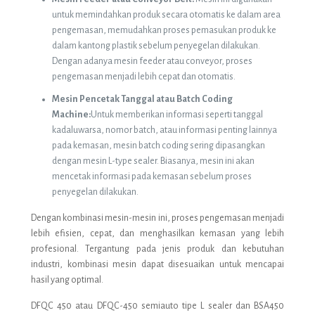
untuk memindahkan produk secara otomatis ke dalam area
pengemasan, memudahkan proses pemasukan produk ke
dalam kantong plastik sebelum penyegelan dilakukan.
Dengan adanya mesin feeder atau conveyor, proses
pengemasan menjadi lebih cepat dan otomatis.
Mesin Pencetak Tanggal atau Batch Coding
Machine:
Untuk memberikan informasi seperti tanggal
kadaluwarsa, nomor batch, atau informasi penting lainnya
pada kemasan, mesin batch coding sering dipasangkan
dengan mesin L-type sealer. Biasanya, mesin ini akan
mencetak informasi pada kemasan sebelum proses
penyegelan dilakukan.
Dengan kombinasi mesin-mesin ini, proses pengemasan menjadi
lebih efisien, cepat, dan menghasilkan kemasan yang lebih
profesional. Tergantung pada jenis produk dan kebutuhan
industri, kombinasi mesin dapat disesuaikan untuk mencapai
hasil yang optimal.
DFQC 450 atau DFQC-450 semiauto tipe L sealer dan BSA450