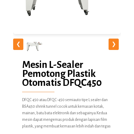
❮
❯
Mesin L-Sealer
Pemotong Plastik
Otomatis DFQC450
DFQC 450 atau DFQC-450 semiauto tipe L sealer dan
BSA450 shrink tunnel cocok untuk kemasan kotak,
mainan, batu bata elektronik dan sebagainya.Kedua
mesin dapat mengemas produk dengan lapisan film
plastik, yang membuat kemasan lebih indah dan tegas