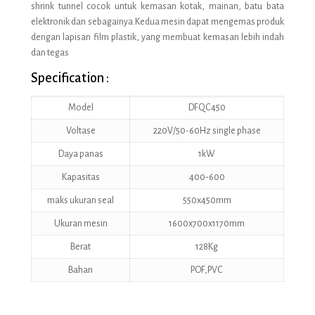
shrink tunnel cocok untuk kemasan kotak, mainan, batu bata
elektronik dan sebagainya.Kedua mesin dapat mengemas produk
dengan lapisan film plastik, yang membuat kemasan lebih indah
dan tegas
Specification :
Model
DFQC450
Voltase
220V/50-60Hz single phase
Daya panas
1kW
Kapasitas
400-600
maks ukuran seal
550x450mm
Ukuran mesin
1600x700x1170mm
Berat
128Kg
Bahan
POF,PVC