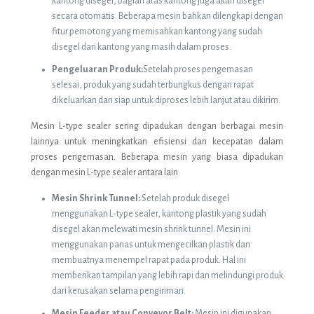
kantong disegel, bagian atas kantong juga akan disegel
secara otomatis. Beberapa mesin bahkan dilengkapi dengan
fitur pemotong yang memisahkan kantong yang sudah
disegel dari kantong yang masih dalam proses.
Pengeluaran Produk:
Setelah proses pengemasan
selesai, produk yang sudah terbungkus dengan rapat
dikeluarkan dan siap untuk diproses lebih lanjut atau dikirim.
Mesin L-type sealer sering dipadukan dengan berbagai mesin
lainnya untuk meningkatkan efisiensi dan kecepatan dalam
proses pengemasan. Beberapa mesin yang biasa dipadukan
dengan mesin L-type sealer antara lain:
Mesin Shrink Tunnel:
Setelah produk disegel
menggunakan L-type sealer, kantong plastik yang sudah
disegel akan melewati mesin shrink tunnel. Mesin ini
menggunakan panas untuk mengecilkan plastik dan
membuatnya menempel rapat pada produk. Hal ini
memberikan tampilan yang lebih rapi dan melindungi produk
dari kerusakan selama pengiriman.
Mesin Feeder atau Conveyor Belt:
Mesin ini digunakan